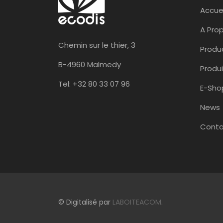
Accuei
A Pro
Chemin sur le thier, 3
Produ
B-4960 Malmedy
Produi
Tel: +32 80 33 07 96
E-Sho
News
Conta
© Digitalisé par
LABOITEACOM
.