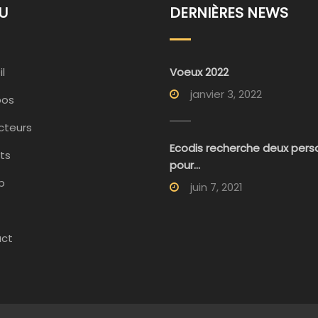
U
DERNIÈRES NEWS
l
Voeux 2022
janvier 3, 2022
pos
cteurs
Ecodis recherche deux per
ts
pour...
p
juin 7, 2021
ct