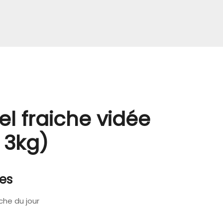
el fraiche vidée
 3kg)
nes
che du jour