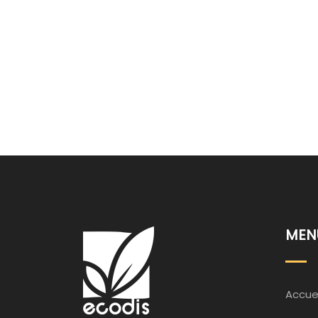
MEN
Accuei