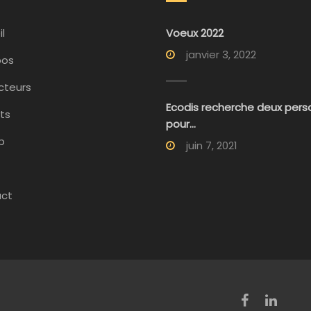
l
Voeux 2022
janvier 3, 2022
pos
cteurs
Ecodis recherche deux per
ts
pour...
p
juin 7, 2021
ct