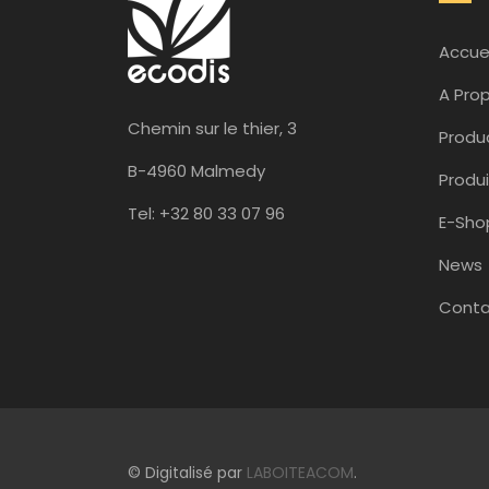
Accuei
A Pro
Chemin sur le thier, 3
Produ
B-4960 Malmedy
Produi
Tel: +32 80 33 07 96
E-Sho
News
Conta
© Digitalisé par
LABOITEACOM
.