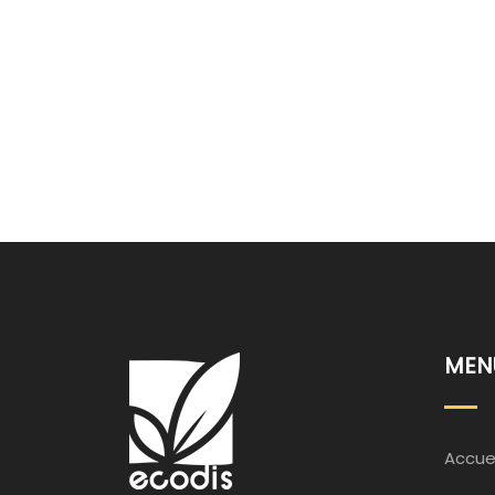
MEN
Accuei