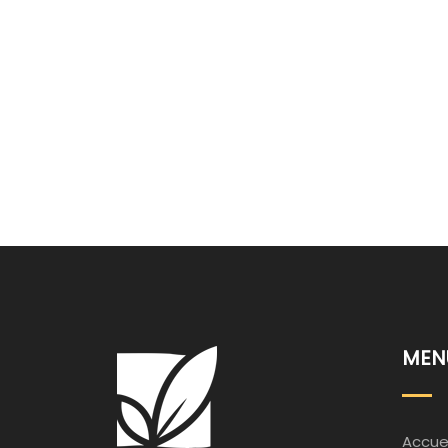
MEN
Accuei