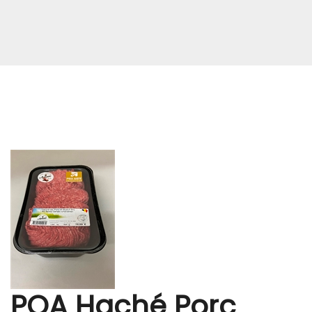
PQA Haché Porc