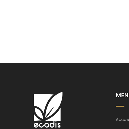
MEN
Accuei