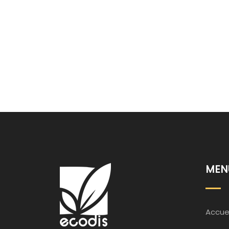
MEN
Accuei